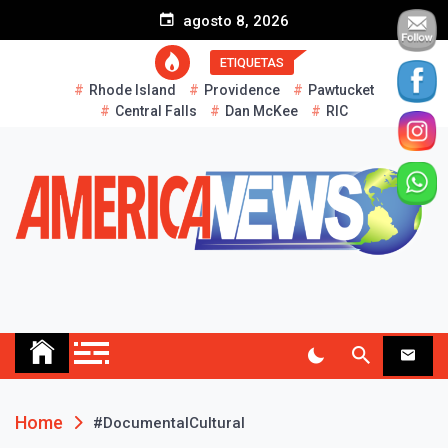
S
agosto 8, 2026
k
i
ETIQUETAS
p
Rhode Island
Providence
Pawtucket
t
Central Falls
Dan McKee
RIC
o
c
o
n
t
e
n
t
AMERICA NEWS
Historias Reales…
Home
#DocumentalCultural