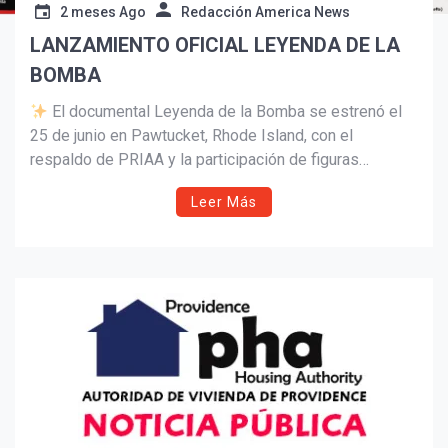
2 meses Ago
Redacción America News
LANZAMIENTO OFICIAL LEYENDA DE LA
Suscribír
BOMBA
El documental Leyenda de la Bomba se estrenó el
25 de junio en Pawtucket, Rhode Island, con el
respaldo de PRIAA y la participación de figuras
destacadas del género. Un homenaje a la cultura
Leer Más
puertorriqueña y a las leyendas que mantienen viva la
tradición.