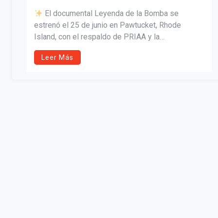
El documental Leyenda de la Bomba se
estrenó el 25 de junio en Pawtucket, Rhode
Island, con el respaldo de PRIAA y la
participación de figuras destacadas del género.
Leer Más
Un homenaje a la cultura puertorriqueña y a las
leyendas que mantienen viva la tradición.