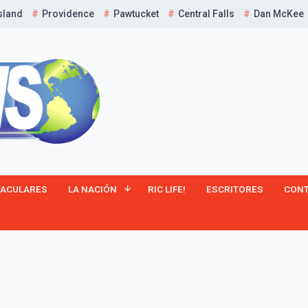
sland
Providence
Pawtucket
Central Falls
Dan McKee
¡Suscríbete y Vive la
TACULARES
LA NACIÓN
RIC LIFE!
ESCRITORES
CON
Experiencia!