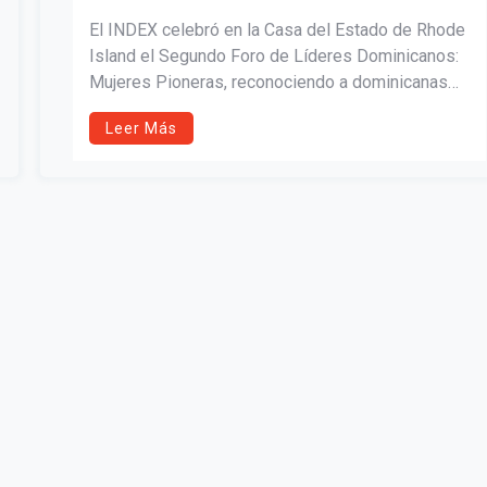
El INDEX celebró en la Casa del Estado de Rhode
Island el Segundo Foro de Líderes Dominicanos:
Mujeres Pioneras, reconociendo a dominicanas
que han abierto camino en la vida pública, política
Leer Más
y comunitaria en EE.UU. Su liderazgo inspira y
fortalece a las nuevas generaciones de mujeres y
niñas de la diáspora.