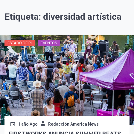
Etiqueta:
diversidad artística
ESTADO DE RI
EVENTOS
¡Suscríbete y Vive la
Experiencia!
1 año Ago
Redacción America News