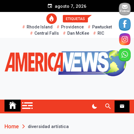
S
agosto 7, 2026
k
i
ETIQUETAS
p
Rhode Island
Providence
Pawtucket
t
Central Falls
Dan McKee
RIC
o
c
o
n
t
e
n
t
AMERICA NEWS
Historias Reales…
Home
diversidad artística