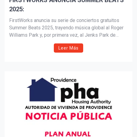
FIRSTWORKS ANUNCIA SUMMER BEATS
2025:
Suscribír
FirstWorks anuncia su serie de conciertos gratuitos
Summer Beats 2025, trayendo música global al Roger
Williams Park y, por primera vez, al Jenks Park de
Central Falls. La programación incluye al sexteto
Leer Más
femenino Las Guaracheras de Colombia, una
colaboración poderosa entre William Cepeda y Elio
Villafranca, la banda pakistaní Khumariyaan, y la
destacada cantante caboverdiana Elida Almeida junto al
talento local Chachi Carvalho. Una celebración
comunitaria de ritmos del mundo, cultura y arte gratuito
para todos.