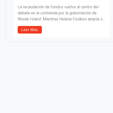
DE A QUÉ CANDIDATO A
La recaudación de fondos vuelve al centro del
GOBERNADOR SE LE PREGUNTE
debate en la contienda por la gobernación de
Rhode Island. Mientras Helena Foulkes amplía su
ventaja financiera, el gobernador Dan McKee
Leer Más
destaca el respaldo de donantes dentro del
estado, reavivando la discusión sobre el peso
político del dinero local frente al externo.