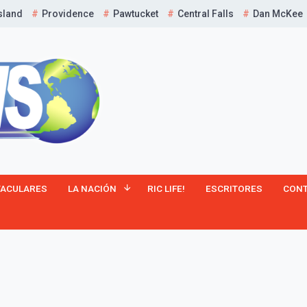
sland
Providence
Pawtucket
Central Falls
Dan McKee
¡Suscríbete y Vive la
TACULARES
LA NACIÓN
RIC LIFE!
ESCRITORES
CON
Experiencia!