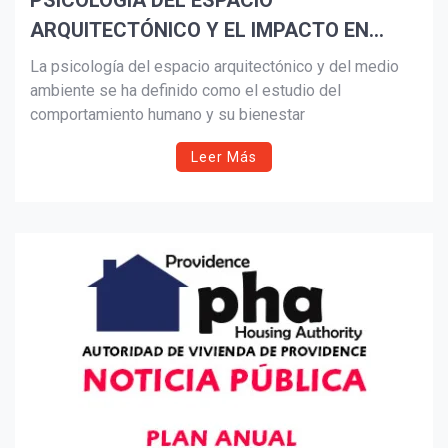
PSICOLOGÍA DEL ESPACIO
ARQUITECTÓNICO Y EL IMPACTO EN
Suscribír
NUESTRO COMPORTAMIENTO EN
La psicología del espacio arquitectónico y del medio
TIEMPOS DEL COVID-19
ambiente se ha definido como el estudio del
comportamiento humano y su bienestar
Leer Más