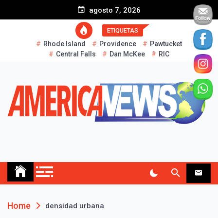
S
agosto 7, 2026
k
i
ETIQUETAS
p
Rhode Island
Providence
Pawtucket
t
Central Falls
Dan McKee
RIC
o
c
o
n
t
e
n
t
AMERICA NEWS
Historias Reales…
Home
densidad urbana