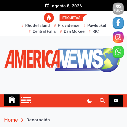
S
agosto 8, 2026
k
i
ETIQUETAS
p
Rhode Island
Providence
Pawtucket
t
Central Falls
Dan McKee
RIC
o
c
o
n
t
e
n
t
AMERICA NEWS
Historias Reales…
Home
Decoración