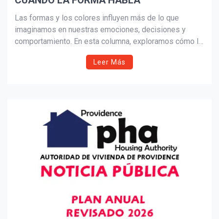
CUANDO LA FORMA HABLA
Suscribír
Las formas y los colores influyen más de lo que
imaginamos en nuestras emociones, decisiones y
comportamiento. En esta columna, exploramos cómo la
neuroarquitectura y la psicología ambiental explican el
Leer Más
impacto de las geometrías y los colores en hogares,
oficinas y espacios comerciales.