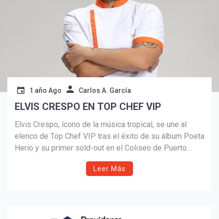
1 año Ago
Carlos A. García
ELVIS CRESPO EN TOP CHEF VIP
Elvis Crespo, ícono de la música tropical, se une al
elenco de Top Chef VIP tras el éxito de su álbum Poeta
Herío y su primer sold-out en el Coliseo de Puerto
Rico. El cantante probará sus habilidades culinarias
Leer Más
junto a otras celebridades a partir del 29 de julio por
Telemundo.