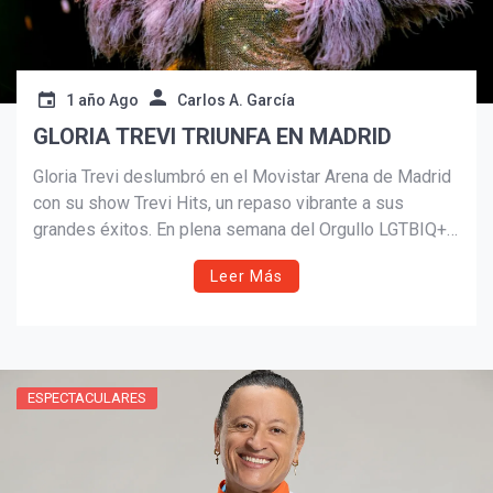
1 año Ago
Carlos A. García
GLORIA TREVI TRIUNFA EN MADRID
Suscribír
Gloria Trevi deslumbró en el Movistar Arena de Madrid
con su show Trevi Hits, un repaso vibrante a sus
grandes éxitos. En plena semana del Orgullo LGTBIQ+,
la cantante mexicana ofreció un espectáculo épico,
Leer Más
celebrando su conexión con el público español y
reafirmando su estatus como ícono cultural y musical.
ESPECTACULARES