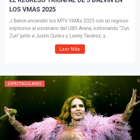
EL REGRESO TRIUNFAL DE J BALVIN EN
LOS VMAS 2025
J Balvin encendió los MTV VMAs 2025 con un regreso
explosivo al escenario del UBS Arena, estrenando “Zun
Zun” junto a Justin Quiles y Lenny Tavárez, y
deslumbrando con “Noventa” junto a DJ Snake. Entre
Leer Más
luces, breakdance y pirotecnia, reafirmó su estatus
como ícono global, mientras celebra nominaciones,
estrenos y nuevos proyectos musicales.
ESPECTACULARES
¡Suscríbete y Vive la
Experiencia!