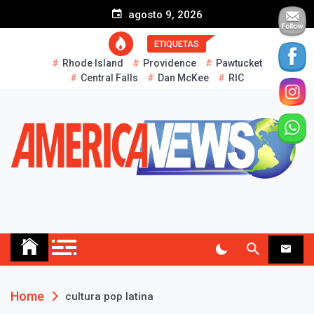
S
agosto 9, 2026
k
i
ETIQUETAS
p
Rhode Island
Providence
Pawtucket
t
Central Falls
Dan McKee
RIC
o
c
o
n
t
e
n
t
AMERICA NEWS
Historias Reales…
Home
cultura pop latina