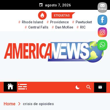
S
agosto 7, 2026
k
i
ETIQUETAS
p
Rhode Island
Providence
Pawtucket
t
Central Falls
Dan McKee
RIC
o
c
o
n
t
e
n
t
AMERICA NEWS
Historias Reales…
Home
crisis de opioides