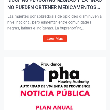
MUCHAS PERSONAS NEGRAS Y LATINAS
NO PUEDEN OBTENER MEDICAMENTOS
Suscribír
CONTRA LA ADICCIÓN A LOS OPIOIDES.
Las muertes por sobredosis de opioides disminuyen a
LOS RECORTES DE MEDICAID PODRÍAN
nivel nacional, pero aumentan entre comunidades
negras, latinas e indígenas. La buprenorfina,
DIFICULTARLO AÚN MÁS.
medicamento clave contra la adicción, es mucho menos
Leer Más
accesible en vecindarios de color. Expertos advierten
que los recortes a Medicaid bajo la ley de Trump
podrían agravar la crisis, dejando a miles sin
tratamiento y elevando el riesgo de más muertes.