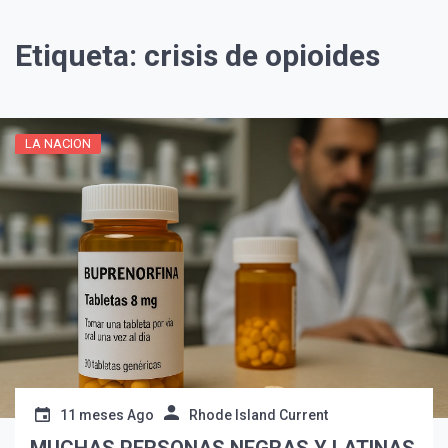
Etiqueta:
crisis de opioides
LA NACION
¡Suscríbete y Vive la
Experiencia!
11 meses Ago
Rhode Island Current