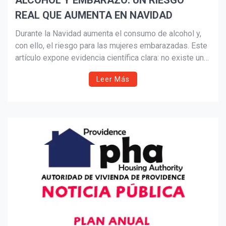
ALCOHOL Y EMBARAZO: UN RIESGO
REAL QUE AUMENTA EN NAVIDAD
Suscribír
Durante la Navidad aumenta el consumo de alcohol y,
con ello, el riesgo para las mujeres embarazadas. Este
artículo expone evidencia científica clara: no existe una
cantidad segura de alcohol durante el embarazo.
Leer Más
Advierte sobre los Trastornos del Espectro Alcohólico
Fetal (TEAF) y llama a la prevención, la responsabilidad
familiar y comunitaria.