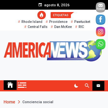
S
agosto 8, 2026
k
i
ETIQUETAS
p
Rhode Island
Providence
Pawtucket
t
Central Falls
Dan McKee
RIC
o
c
o
n
t
e
n
t
AMERICA NEWS
Historias Reales…
Home
Conciencia social