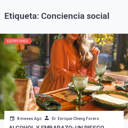
Etiqueta:
Conciencia social
ESCRITORES
¡Suscríbete y Vive la
Experiencia!
8 meses Ago
Dr. Enrique Cheng Forero