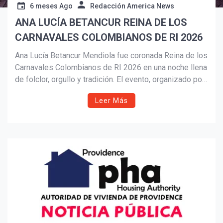
6 meses Ago
Redacción America News
ANA LUCÍA BETANCUR REINA DE LOS
Suscribír
CARNAVALES COLOMBIANOS DE RI 2026
Ana Lucía Betancur Mendiola fue coronada Reina de los
Carnavales Colombianos de RI 2026 en una noche llena
de folclor, orgullo y tradición. El evento, organizado por
PATRONA y la Colombian American Cultural Society,
Leer Más
celebra la herencia del Carnaval de Barranquilla y
fortalece la identidad cultural colombiana en Rhode
Island.