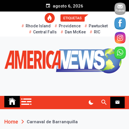
S
agosto 6, 2026
k
i
ETIQUETAS
p
Rhode Island
Providence
Pawtucket
t
Central Falls
Dan McKee
RIC
o
c
o
n
t
e
n
t
AMERICA NEWS
Historias Reales…
Home
Carnaval de Barranquilla