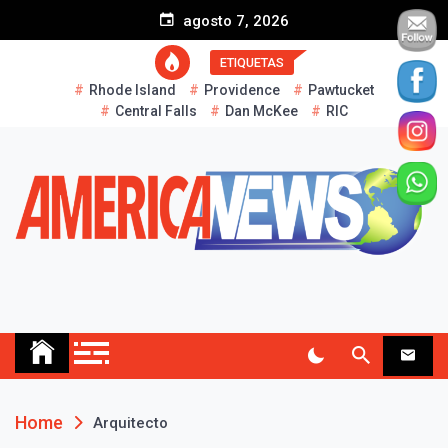
S
agosto 7, 2026
k
i
ETIQUETAS
p
Rhode Island
Providence
Pawtucket
t
Central Falls
Dan McKee
RIC
o
c
o
n
t
e
n
t
AMERICA NEWS
Historias Reales…
Home
Arquitecto