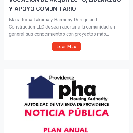
VOCACIÓN DE ARQUITECTO, LIDERAZGO
Y APOYO COMUNITARIO
Suscribír
María Rosa Takuma y Harmony Design and
Construction LLC desean aportar a la comunidad en
general sus conocimientos con proyectos más
inclusivos y que ayuden a ser parte de el tratamiento y
Leer Más
mejoramiento las condiciones de vida para personas
con ADHD, Neura-divergentes, con diversidad
funcional, depresión, estrés; asma y falta de
productividad en empresas, etc.