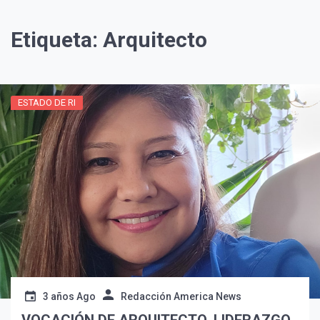
Etiqueta:
Arquitecto
ESTADO DE RI
¡Suscríbete y Vive la
Experiencia!
3 años Ago
Redacción America News