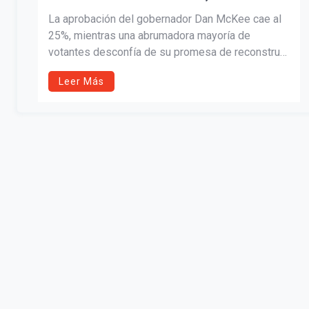
AUMENTANDO LA PRESIÓN SOBRE
La aprobación del gobernador Dan McKee cae al
SU PLAN PARA RECONSTRUIR EL
25%, mientras una abrumadora mayoría de
votantes desconfía de su promesa de reconstruir
PUENTE WASHINGTON
el Puente Washington a tiempo y dentro del
Leer Más
presupuesto. La encuesta del Centro Pell también
revela escepticismo generalizado hacia otras
figuras demócratas y propuestas legislativas en
Rhode Island.