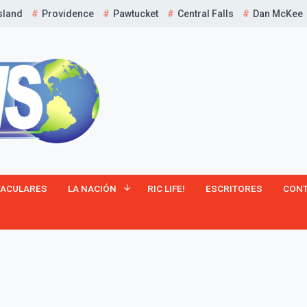
sland
Providence
Pawtucket
Central Falls
Dan McKee
¡Suscríbete y Vive la
TACULARES
LA NACIÓN
RIC LIFE!
ESCRITORES
CON
Experiencia!