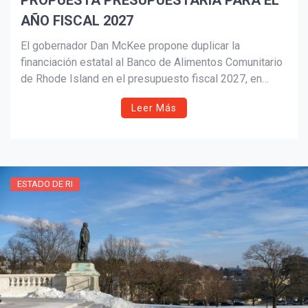
PROPUESTA PRESUPUESTARIA PARA EL
AÑO FISCAL 2027
El gobernador Dan McKee propone duplicar la
¡Suscríbete y Vive la
financiación estatal al Banco de Alimentos Comunitario
Experiencia!
de Rhode Island en el presupuesto fiscal 2027, en
respuesta al aumento de la inseguridad alimentaria que
Leer Más
afecta a más de un tercio de los hogares del estado.
ESTADO DE RI
Suscribír