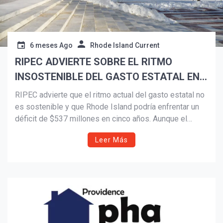
6 meses Ago
Rhode Island Current
RIPEC ADVIERTE SOBRE EL RITMO
INSOSTENIBLE DEL GASTO ESTATAL EN
SU ANÁLISIS DEL PRESUPUESTO DEL
RIPEC advierte que el ritmo actual del gasto estatal no
AÑO FISCAL 2027
es sostenible y que Rhode Island podría enfrentar un
déficit de $537 millones en cinco años. Aunque el
presupuesto propuesto para 2027 muestra moderación
Leer Más
a corto plazo, el informe pide cautela ante el
crecimiento del gasto, Medicaid y posibles cambios
tributarios.