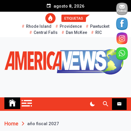
S
agosto 8, 2026
k
i
ETIQUETAS
p
Rhode Island
Providence
Pawtucket
t
Central Falls
Dan McKee
RIC
o
c
o
n
t
e
n
t
AMERICA NEWS
Historias Reales…
Home
año fiscal 2027