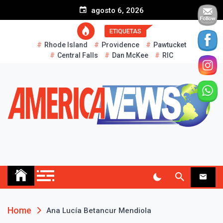
S
agosto 6, 2026
k
i
ETIQUETAS
p
Rhode Island
Providence
Pawtucket
t
Central Falls
Dan McKee
RIC
o
c
o
n
t
e
n
t
AMERICA NEWS
Historias Reales…
Home
Ana Lucía Betancur Mendiola