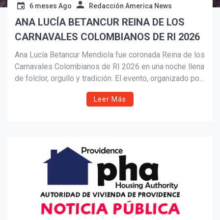
6 meses Ago
Redacción America News
ANA LUCÍA BETANCUR REINA DE LOS
Suscribír
CARNAVALES COLOMBIANOS DE RI 2026
Ana Lucía Betancur Mendiola fue coronada Reina de los
Carnavales Colombianos de RI 2026 en una noche llena
de folclor, orgullo y tradición. El evento, organizado por
PATRONA y la Colombian American Cultural Society,
Leer Más
celebra la herencia del Carnaval de Barranquilla y
fortalece la identidad cultural colombiana en Rhode
Island.