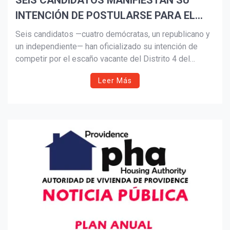
SEIS CANDIDATOS MANIFIESTAN SU
INTENCIÓN DE POSTULARSE PARA EL
Suscribír
ESCAÑO DEL SENADO DE RHODE ISLAND
Seis candidatos —cuatro demócratas, un republicano y
un independiente— han oficializado su intención de
competir por el escaño vacante del Distrito 4 del
Senado Estatal de Rhode Island, tras el fallecimiento
Leer Más
del presidente del Senado Dominick Ruggerio. La
elección especial se celebrará el 5 de agosto,
marcando el fin de una era de más de 40 años de
liderazgo en ese distrito.