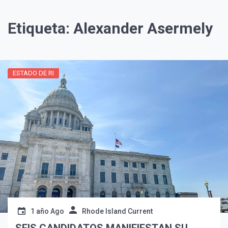
Etiqueta:
Alexander Asermely
ESTADO DE RI
¡Suscríbete y Vive la
Experiencia!
1 año Ago
Rhode Island Current