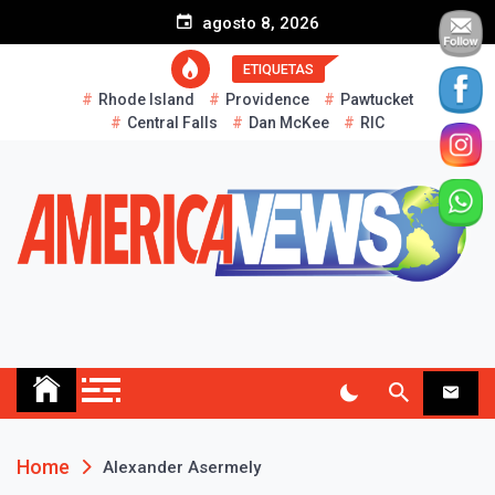
S
agosto 8, 2026
k
i
ETIQUETAS
p
Rhode Island
Providence
Pawtucket
t
Central Falls
Dan McKee
RIC
o
c
o
n
t
e
n
t
AMERICA NEWS
Historias Reales…
Home
Alexander Asermely