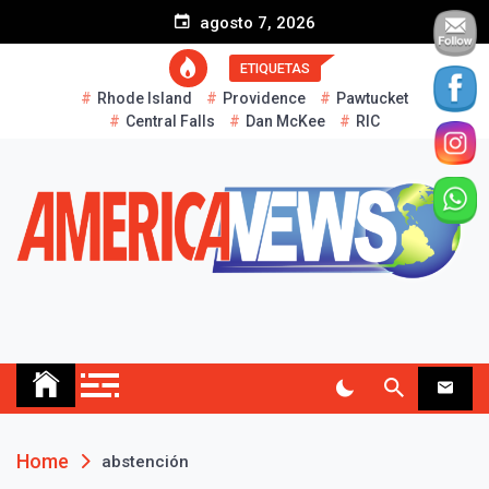
S
agosto 7, 2026
k
i
ETIQUETAS
p
Rhode Island
Providence
Pawtucket
t
Central Falls
Dan McKee
RIC
o
c
o
n
t
e
n
t
AMERICA NEWS
Historias Reales…
Home
abstención