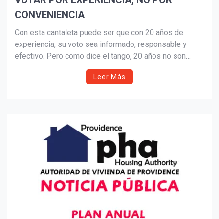
VOTAR POR EXPERIENCIA, NO POR
CONVENIENCIA
Suscribír
Con esta cantaleta puede ser que con 20 años de
experiencia, su voto sea informado, responsable y
efectivo. Pero como dice el tango, 20 años no son
nada, si es que todo te lo dieron. De esa forma no se
Leer Más
aprende nada. Nos vemos en las urnas el 5 de
noviembre de 2024.