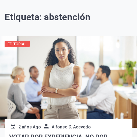
Etiqueta:
abstención
EDITORIAL
¡Suscríbete y Vive la
Experiencia!
2 años Ago
Alfonso D. Acevedo