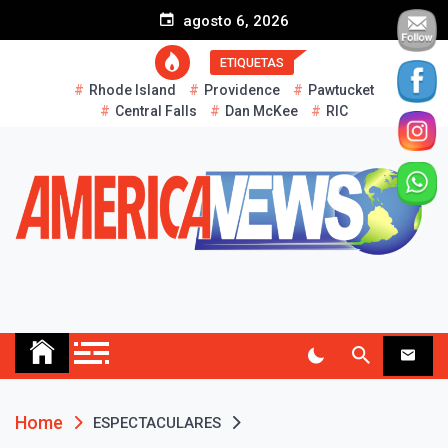
S
agosto 6, 2026
k
i
ETIQUETAS
p
Rhode Island
Providence
Pawtucket
t
Central Falls
Dan McKee
RIC
o
c
o
n
t
e
n
t
AMERICA NEWS
Historias Reales…
Home
ESPECTACULARES