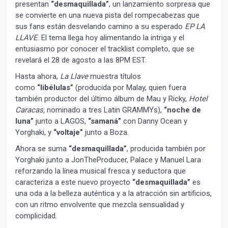
presentan
“desmaquillada”
, un lanzamiento sorpresa que
se convierte en una nueva pista del rompecabezas que
sus fans están desvelando camino a su esperado
EP LA
LLAVE
. El tema llega hoy alimentando la intriga y el
entusiasmo por conocer el tracklist completo, que se
revelará el 28 de agosto a las 8PM EST.
Hasta ahora,
La Llave
muestra títulos
como
“libélulas”
(producida por Malay, quien fuera
también productor del último álbum de Mau y Ricky,
Hotel
Caracas,
nominado a tres Latin GRAMMYs),
“noche de
luna”
junto a LAGOS,
“samaná”
con Danny Ocean y
Yorghaki, y
“voltaje”
junto a Boza.
Ahora se suma
“desmaquillada”
, producida también por
Yorghaki junto a JonTheProducer, Palace y Manuel Lara
reforzando la línea musical fresca y seductora que
caracteriza a este nuevo proyecto
“desmaquillada”
es
una oda a la belleza auténtica y a la atracción sin artificios,
con un ritmo envolvente que mezcla sensualidad y
complicidad.