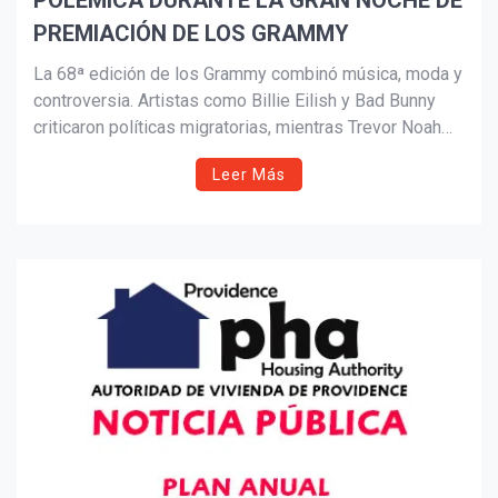
POLÉMICA DURANTE LA GRAN NOCHE DE
PREMIACIÓN DE LOS GRAMMY
Suscribír
La 68ª edición de los Grammy combinó música, moda y
controversia. Artistas como Billie Eilish y Bad Bunny
criticaron políticas migratorias, mientras Trevor Noah
generó polémica con comentarios políticos. En lo
Leer Más
musical, Bad Bunny, Kendrick Lamar y Olivia Dean
lideraron una noche marcada por la fuerte presencia
latina en el escenario global.