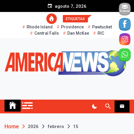
S
agosto 7, 2026
k
i
ETIQUETAS
p
Rhode Island
Providence
Pawtucket
t
Central Falls
Dan McKee
RIC
o
c
o
n
t
e
n
t
AMERICA NEWS
Historias Reales…
Home
2026
febrero
15