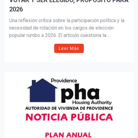
VOTAR Y SER ELEGIDO, PROPÓSITO PARA
2026
Una reflexión crítica sobre la participación política y la
necesidad de rotación en los cargos de elección
popular rumbo a 2026. El artículo cuestiona la
permanencia indefinida en el poder, llama a una
Leer Más
ciudadanía informada y responsable, y defiende el voto
como herramienta para renovar liderazgos y fortalecer
la democracia.