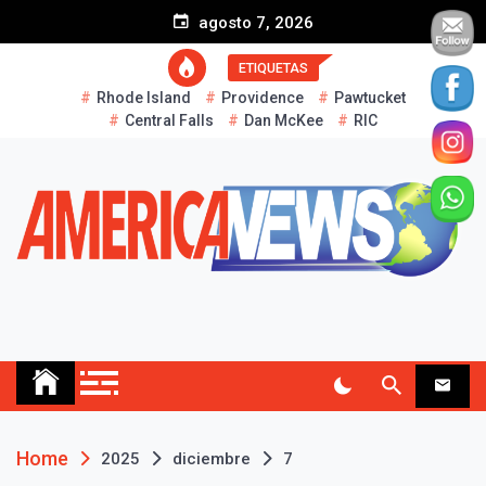
S
agosto 7, 2026
k
i
ETIQUETAS
p
Rhode Island
Providence
Pawtucket
t
Central Falls
Dan McKee
RIC
o
c
o
n
t
e
n
t
AMERICA NEWS
Historias Reales…
Home
2025
diciembre
7