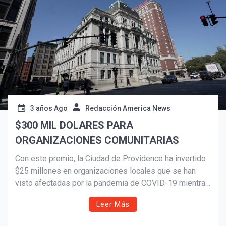
3 años Ago
Redacción America News
$300 MIL DOLARES PARA
ORGANIZACIONES COMUNITARIAS
Con este premio, la Ciudad de Providence ha invertido
¡Suscríbete y Vive la
$25 millones en organizaciones locales que se han
Experiencia!
visto afectadas por la pandemia de COVID-19 mientras
brindan servicios a las comunidades desatendidas.
Leer Más