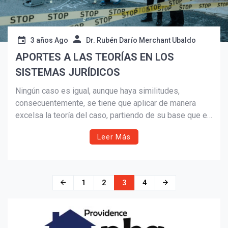
3 años Ago
Dr. Rubén Darío Merchant Ubaldo
APORTES A LAS TEORÍAS EN LOS
SISTEMAS JURÍDICOS
Ningún caso es igual, aunque haya similitudes,
consecuentemente, se tiene que aplicar de manera
excelsa la teoría del caso, partiendo de su base que es
la teoría del método.
Leer Más
Navegación
1
2
3
4
de
entradas