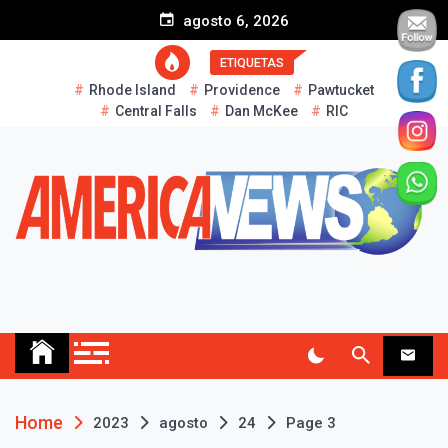
S
agosto 6, 2026
k
i
ETIQUETAS
p
Rhode Island
Providence
Pawtucket
t
Central Falls
Dan McKee
RIC
o
c
o
n
t
e
n
t
AMERICA NEWS
Historias Reales…
Home
2023
agosto
24
Page 3