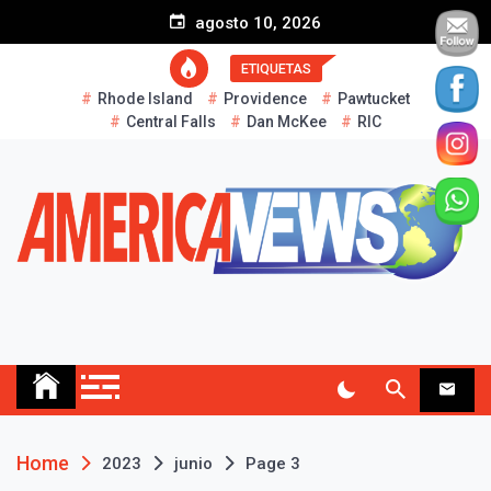
S
agosto 10, 2026
k
i
ETIQUETAS
p
Rhode Island
Providence
Pawtucket
t
Central Falls
Dan McKee
RIC
o
c
o
n
t
e
n
t
AMERICA NEWS
Historias Reales…
Home
2023
junio
Page 3