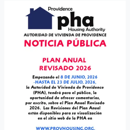
de
entradas