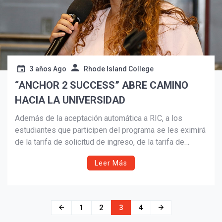
3 años Ago
Rhode Island College
“ANCHOR 2 SUCCESS” ABRE CAMINO
HACIA LA UNIVERSIDAD
Además de la aceptación automática a RIC, a los
estudiantes que participen del programa se les eximirá
de la tarifa de solicitud de ingreso, de la tarifa de
inscripción y del depósito para vivienda.
Leer Más
Navegación
1
2
3
4