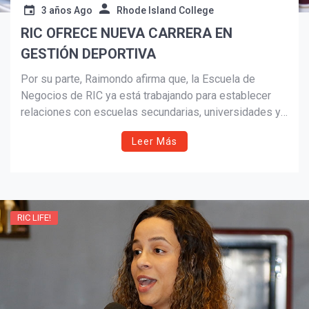
3 años Ago
Rhode Island College
RIC OFRECE NUEVA CARRERA EN
GESTIÓN DEPORTIVA
Por su parte, Raimondo afirma que, la Escuela de
Negocios de RIC ya está trabajando para establecer
relaciones con escuelas secundarias, universidades y
equipos deportivos profesionales para brindar
Leer Más
oportunidades laborales y de pasantías a todos
aquellos estudiantes de RIC que cursen dicha
titulación.
RIC LIFE!