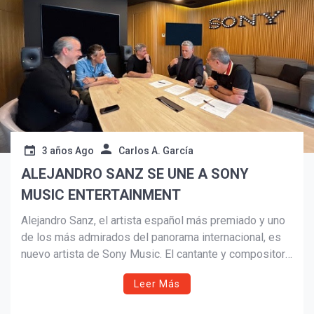
3 años Ago
Carlos A. García
ALEJANDRO SANZ SE UNE A SONY
MUSIC ENTERTAINMENT
Alejandro Sanz, el artista español más premiado y uno
de los más admirados del panorama internacional, es
¡Suscríbete y Vive la
nuevo artista de Sony Music. El cantante y compositor
Experiencia!
ha hecho un alto en el camino de su gira ‘SANZ en Vivo’
Leer Más
para cerrar este histórico acuerdo con su nueva casa
discográfica.