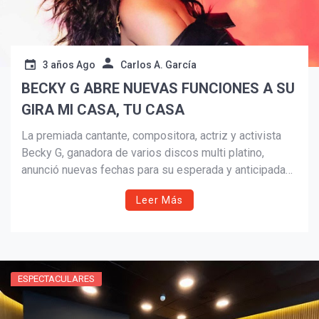
3 años Ago
Carlos A. García
BECKY G ABRE NUEVAS FUNCIONES A SU
GIRA MI CASA, TU CASA
La premiada cantante, compositora, actriz y activista
Becky G, ganadora de varios discos multi platino,
anunció nuevas fechas para su esperada y anticipada
primera gira Mi Casa, Tu Casa Tour la cual comienza el
Leer Más
14 de septiembre en Boston, MA y finaliza en Phoenix,
AZ el 14 de octubre.
ESPECTACULARES