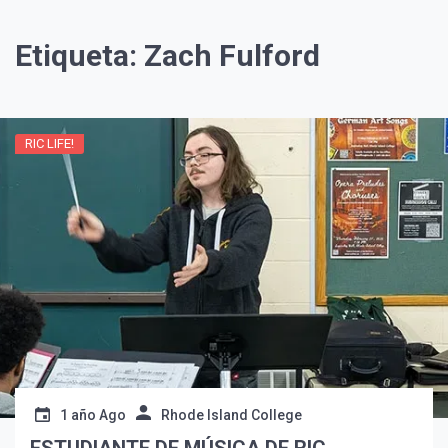
Etiqueta:
Zach Fulford
RIC LIFE!
¡Suscríbete y Vive la
Experiencia!
1 año Ago
Rhode Island College