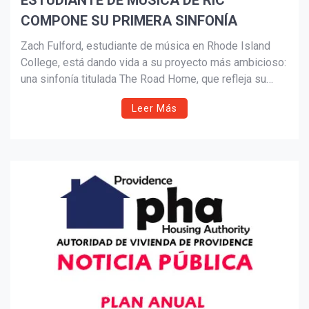
ESTUDIANTE DE MÚSICA DE RIC
COMPONE SU PRIMERA SINFONÍA
Suscribír
Zach Fulford, estudiante de música en Rhode Island
College, está dando vida a su proyecto más ambicioso:
una sinfonía titulada The Road Home, que refleja su
camino personal y artístico desde la secundaria hasta
Leer Más
la universidad. A sus 22 años, Fulford ha compuesto
para cine, bandas escolares y conjuntos universitarios,
destacándose como trompetista, arreglista y director.
Su historia es una muestra del poder transformador de
la música y el talento emergente en el Estado
Oceánico.