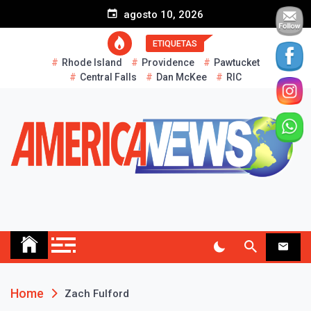
S
agosto 10, 2026
k
i
ETIQUETAS
p
Rhode Island
Providence
Pawtucket
t
Central Falls
Dan McKee
RIC
o
c
o
n
t
e
n
t
AMERICA NEWS
Historias Reales…
Home
Zach Fulford