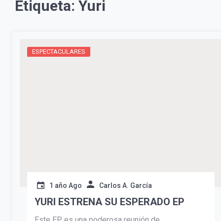
Etiqueta:
Yuri
ESPECTACULARES
1 año Ago
Carlos A. García
YURI ESTRENA SU ESPERADO EP
Este EP es una poderosa reunión de