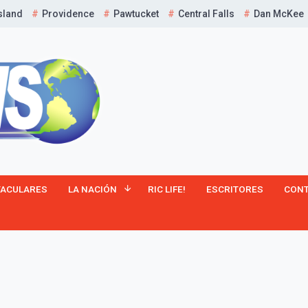
sland
Providence
Pawtucket
Central Falls
Dan McKee
¡Suscríbete y Vive la
TACULARES
LA NACIÓN
RIC LIFE!
ESCRITORES
CON
Experiencia!