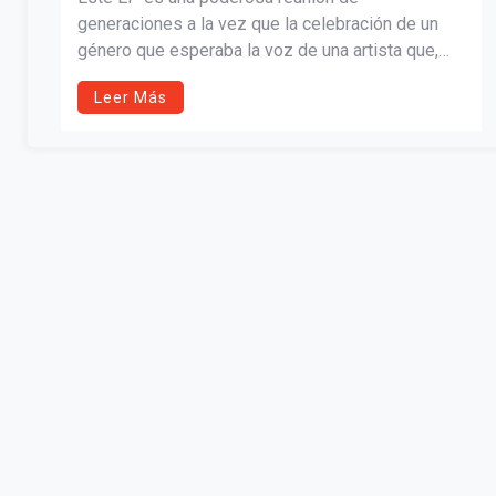
generaciones a la vez que la celebración de un
género que esperaba la voz de una artista que,
con 45 años de trayectoria, ha interpretado
Leer Más
impecablemente cada estilo musical que
aborda. “Todo empezó cuando me hicieron un
homenaje muy lindo llamado Celebrando a una
Leyenda (2021)”, aseguró la reina jarocha.