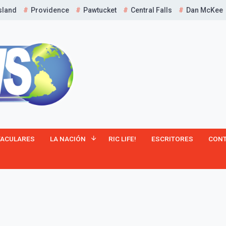
sland
Providence
Pawtucket
Central Falls
Dan McKee
¡Suscríbete y Vive la
TACULARES
LA NACIÓN
RIC LIFE!
ESCRITORES
CON
Experiencia!