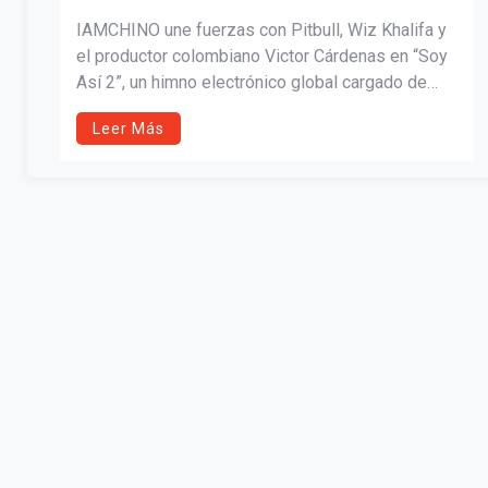
HIMNO ELECTRÓNICO GLOBAL “SOY
IAMCHINO une fuerzas con Pitbull, Wiz Khalifa y
ASÍ 2”
el productor colombiano Victor Cárdenas en “Soy
Así 2”, un himno electrónico global cargado de
energía. La canción fusiona ritmos latinos, dance-
Leer Más
pop y hip-hop, consolidando una colaboración
internacional diseñada para dominar clubes,
festivales y pistas de baile en todo el mundo.