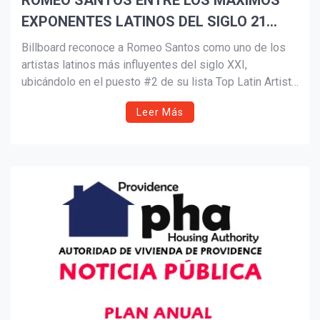
ROMEO SANTOS ENTRE LOS MÁXIMOS
EXPONENTES LATINOS DEL SIGLO 21
Suscribír
SEGÚN BILLBOARD
Billboard reconoce a Romeo Santos como uno de los
artistas latinos más influyentes del siglo XXI,
ubicándolo en el puesto #2 de su lista Top Latin Artists
of the 21st Century. Conocido como el “Rey de la
Leer Más
Bachata”, Santos ha redefinido el género con su fusión
de ritmos dominicanos, pop y R&B, dejando una huella
imborrable en la música latina.