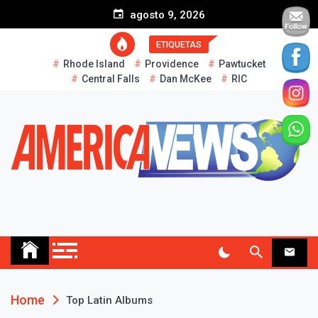
S
agosto 9, 2026
k
i
ETIQUETAS
p
Rhode Island
Providence
Pawtucket
t
Central Falls
Dan McKee
RIC
o
c
o
n
t
e
n
t
AMERICA NEWS
Historias Reales…
Home
Top Latin Albums