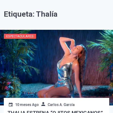
Etiqueta:
Thalía
ESPECTACULARES
¡Suscríbete y Vive la
Experiencia!
10 meses Ago
Carlos A. García