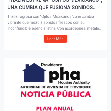
THALIA ESTRENA “OJITOS MEXICANOS”,
UNA CUMBIA QUE FUSIONA SONIDOS
Suscribír
FRESCOS Y SU ESENCIA LATINA
Thalía regresa con “Ojitos Mexicanos”, una cumbia
vibrante que mezcla sonidos frescos con su
inconfundible esencia latina. Con acordeones, metales
y una producción llena de color, el tema celebra el
Leer Más
encanto de México y marca una nueva etapa en su
carrera. El videoclip, inspirado en su legado y estilo
festivo, ya está disponible en plataformas digitales.