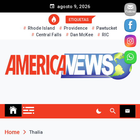
S
agosto 9, 2026
k
i
ETIQUETAS
p
Rhode Island
Providence
Pawtucket
t
Central Falls
Dan McKee
RIC
o
c
o
n
t
e
n
t
AMERICA NEWS
Historias Reales…
Home
Thalía