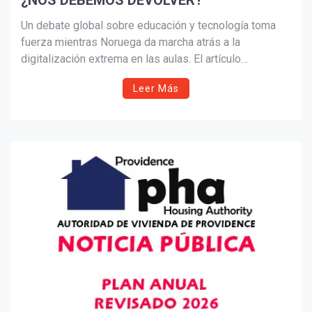
¿NOS DEBEMOS DEVOLVER?
Suscribír
Un debate global sobre educación y tecnología toma
fuerza mientras Noruega da marcha atrás a la
digitalización extrema en las aulas. El artículo
reflexiona sobre la pérdida de lectura, escritura y
Leer Más
comunicación humana en una sociedad cada vez más
dependiente de las pantallas y la inteligencia artificial.