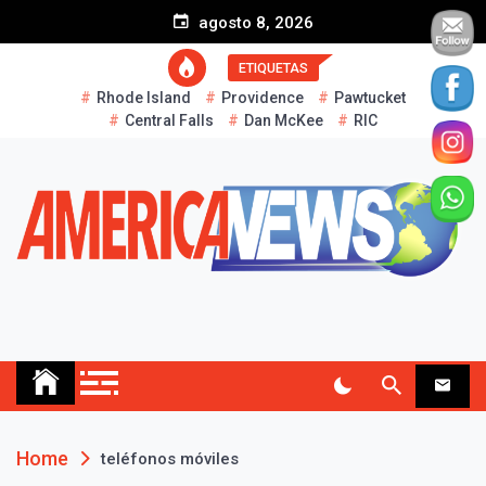
S
agosto 8, 2026
k
i
ETIQUETAS
p
Rhode Island
Providence
Pawtucket
t
Central Falls
Dan McKee
RIC
o
c
o
n
t
e
n
t
AMERICA NEWS
Historias Reales…
Home
teléfonos móviles