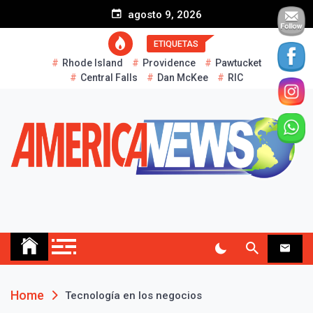
S
agosto 9, 2026
k
i
ETIQUETAS
p
Rhode Island
Providence
Pawtucket
t
Central Falls
Dan McKee
RIC
o
c
o
n
t
e
n
t
AMERICA NEWS
Historias Reales…
Home
Tecnología en los negocios