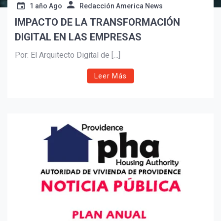
1 año Ago
Redacción America News
Suscribír
IMPACTO DE LA TRANSFORMACIÓN
DIGITAL EN LAS EMPRESAS
Por: El Arquitecto Digital de […]
Leer Más