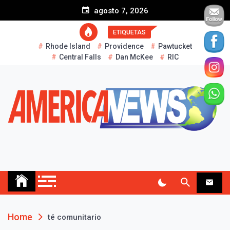
S
agosto 7, 2026
k
i
ETIQUETAS
p
Rhode Island
Providence
Pawtucket
t
Central Falls
Dan McKee
RIC
o
c
o
n
t
e
n
t
AMERICA NEWS
Historias Reales…
Home
té comunitario