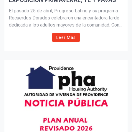
EXPOSICIÓN PRIMAVERAL, TÉ Y PAVAS
El pasado 25 de abril, Progreso Latino y su programa
Recuerdos Dorados celebraron una encantadora tarde
dedicada a los adultos mayores de la comunidad. Con
pavas decoradas con flores, té, pasabocas y la música
Leer Más
del violinista Ramiro Encizo, la actividad reunió a
líderes locales y familiares bajo la carpa exterior de la
sede en Central Falls, en un ambiente lleno de alegría,
memoria y reconocimiento.