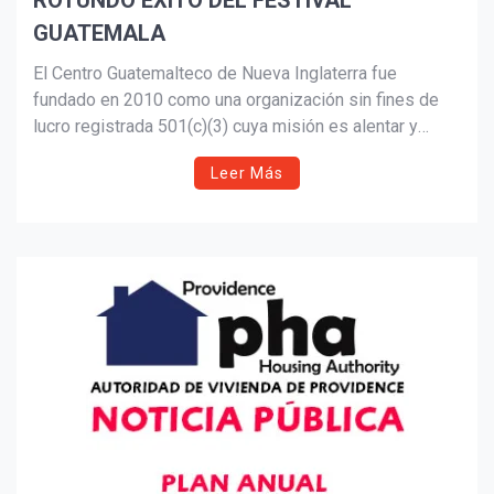
ROTUNDO ÉXITO DEL FESTIVAL
GUATEMALA
Suscribír
El Centro Guatemalteco de Nueva Inglaterra fue
fundado en 2010 como una organización sin fines de
lucro registrada 501(c)(3) cuya misión es alentar y
difundir la cultura guatemalteca a través de eventos
Leer Más
comunitarios que promueven la educación, la salud y el
bienestar, y las artes y la cultura.