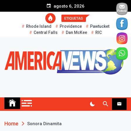
S
agosto 6, 2026
k
i
ETIQUETAS
p
Rhode Island
Providence
Pawtucket
t
Central Falls
Dan McKee
RIC
o
c
o
n
t
e
n
t
AMERICA NEWS
Historias Reales…
Home
Sonora Dinamita