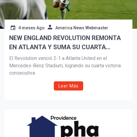
4 meses Ago
America News Webmaster
NEW ENGLAND REVOLUTION REMONTA
EN ATLANTA Y SUMA SU CUARTA
VICTORIA CONSECUTIVA
El Revolution venció 2-1 a Atlanta United en el
Mercedes-Benz Stadium, logrando su cuarta victoria
consecutiva.
Leer Más