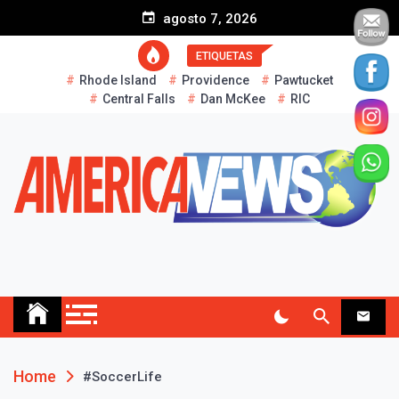
S
agosto 7, 2026
k
i
ETIQUETAS
p
Rhode Island
Providence
Pawtucket
t
Central Falls
Dan McKee
RIC
o
c
o
n
t
e
n
t
AMERICA NEWS
Historias Reales…
Home
#SoccerLife