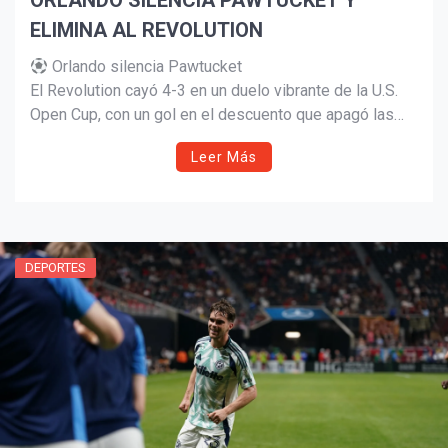
ORLANDO SILENCIA PAWTUCKET Y
ELIMINA AL REVOLUTION
Orlando silencia Pawtucket
¡Suscríbete y Vive la
El Revolution cayó 4-3 en un duelo vibrante de la U.S.
Experiencia!
Open Cup, con un gol en el descuento que apagó las
ilusiones locales.
Leer Más
DEPORTES
Suscribír