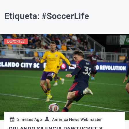
Etiqueta:
#SoccerLife
DEPORTES
3 meses Ago
America News Webmaster