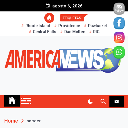
S
agosto 6, 2026
k
i
ETIQUETAS
p
Rhode Island
Providence
Pawtucket
t
Central Falls
Dan McKee
RIC
o
c
o
n
t
e
n
t
AMERICA NEWS
Historias Reales…
Home
soccer