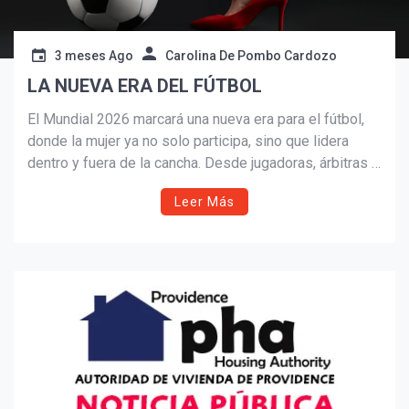
3 meses Ago
Carolina De Pombo Cardozo
LA NUEVA ERA DEL FÚTBOL
El Mundial 2026 marcará una nueva era para el fútbol,
donde la mujer ya no solo participa, sino que lidera
dentro y fuera de la cancha. Desde jugadoras, árbitras y
periodistas hasta consumidoras y figuras culturales
Leer Más
como Shakira, el fútbol vive una transformación global
impulsada por la inclusión, la diversidad y una pasión
que une generaciones.