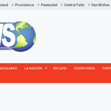
sland
Providence
Pawtucket
Central Falls
Dan McKee
¡Suscríbete y Vive la
TACULARES
LA NACIÓN
RIC LIFE!
ESCRITORES
CON
Experiencia!