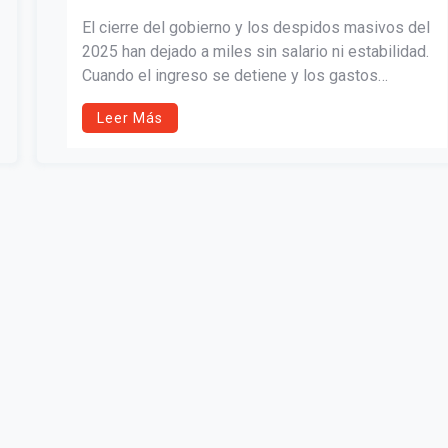
El cierre del gobierno y los despidos masivos del
2025 han dejado a miles sin salario ni estabilidad.
Cuando el ingreso se detiene y los gastos
siguen, la verdadera protección no es el empleo,
Leer Más
sino la planificación financiera: ahorro, múltiples
fuentes de ingreso y control de deudas. Una
radiografía dura, pero necesaria, de la fragilidad
económica actual.