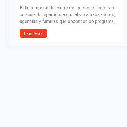
El fin temporal del cierre del gobierno llegó tras
un acuerdo bipartidista que alivió a trabajadores,
agencias y familias que dependen de programas
sociales. Pero la disputa política sigue viva. Este
Leer Más
análisis expone cómo el Congreso, más que la
Casa Blanca, define nuestro día a día y por qué la
falta de participación informada mantiene el ciclo
de crisis e incertidumbre.