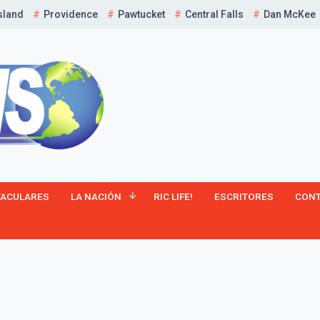
sland
Providence
Pawtucket
Central Falls
Dan McKee
¡Suscríbete y Vive la
TACULARES
LA NACIÓN
RIC LIFE!
ESCRITORES
CON
Experiencia!