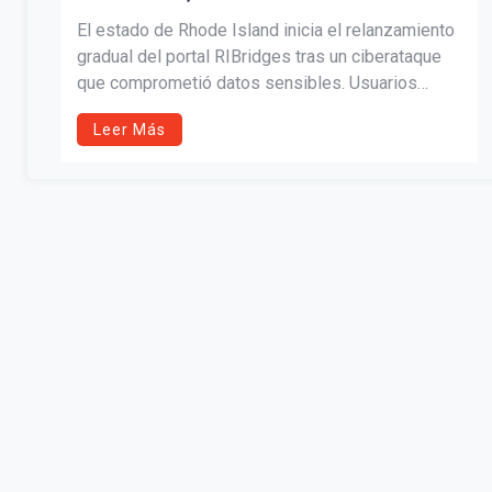
El estado de Rhode Island inicia el relanzamiento
gradual del portal RIBridges tras un ciberataque
que comprometió datos sensibles. Usuarios
seleccionados recibirán instrucciones para
Leer Más
restablecer contraseñas mientras las autoridades
evalúan la seguridad del sistema antes de su
reapertura total.