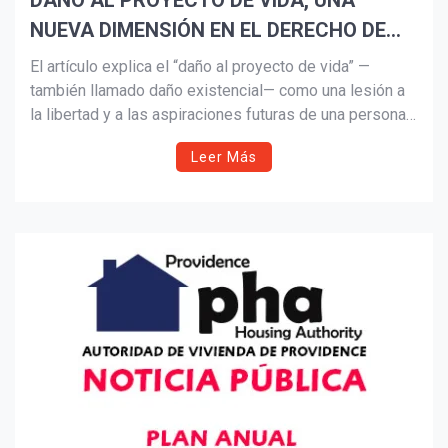
DAÑO AL PROYECTO DE VIDA, UNA
NUEVA DIMENSIÓN EN EL DERECHO DE
Suscribír
DAÑOS Parte I
El artículo explica el “daño al proyecto de vida” —
también llamado daño existencial— como una lesión a
la libertad y a las aspiraciones futuras de una persona.
Revisa su origen doctrinal europeo, su diferencia con el
Leer Más
daño moral y patrimonial, y cómo la Corte
Interamericana y la Suprema Corte de México han
reconocido su impacto y posibles formas de
reparación.