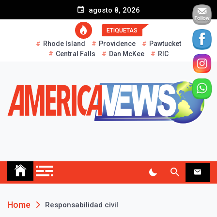
S
agosto 8, 2026
k
i
ETIQUETAS
p
Rhode Island
Providence
Pawtucket
t
Central Falls
Dan McKee
RIC
o
c
o
n
t
e
n
t
AMERICA NEWS
Historias Reales…
Home
Responsabilidad civil