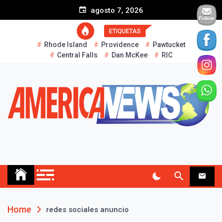
S
agosto 7, 2026
k
i
ETIQUETAS
p
Rhode Island
Providence
Pawtucket
t
Central Falls
Dan McKee
RIC
o
c
o
n
t
e
n
t
AMERICA NEWS
Historias Reales…
Home
redes sociales anuncio