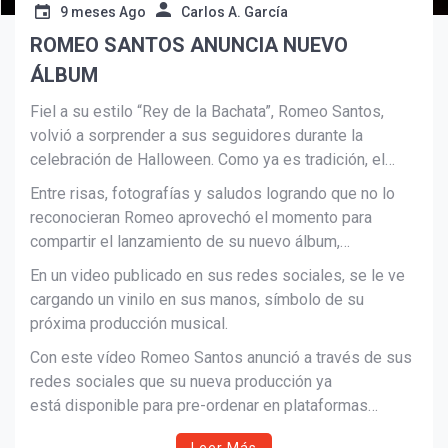
9 meses Ago
Carlos A. García
ROMEO SANTOS ANUNCIA NUEVO
ÁLBUM
Fiel a su estilo “Rey de la Bachata”, Romeo Santos,
volvió a sorprender a sus seguidores durante la
celebración de Halloween. Como ya es tradición, el
artista salió a las calles de Nueva York con un disfraz
Suscribír
Entre risas, fotografías y saludos logrando que no lo
que no pasó desapercibido: esta vez encarnó al icónico
reconocieran Romeo aprovechó el momento para
personaje Ace Ventura, interpretado por Jim Carrey.
compartir el lanzamiento de su nuevo álbum,
programado para el 28 de noviembre.
En un video publicado en sus redes sociales, se le ve
cargando un vinilo en sus manos, símbolo de su
próxima producción musical.
Con este vídeo Romeo Santos anunció a través de sus
redes sociales que su nueva producción ya
está disponible para pre-ordenar en plataformas
digitales, invitando a sus seguidores a ser los