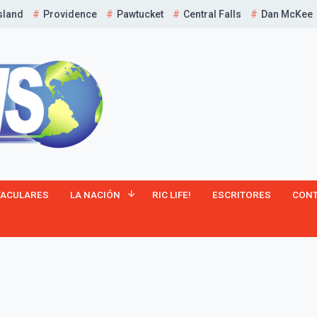
sland
Providence
Pawtucket
Central Falls
Dan McKee
¡Suscríbete y Vive la
TACULARES
LA NACIÓN
RIC LIFE!
ESCRITORES
CON
Experiencia!