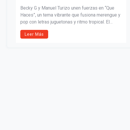
HACES”
Becky G y Manuel Turizo unen fuerzas en “Que
Haces”, un tema vibrante que fusiona merengue y
pop con letras juguetonas y ritmo tropical. El
sencillo celebra el amor en todas sus formas y
Leer Más
marca el regreso de Becky al pop, consolidando
un inicio de año lleno de logros.