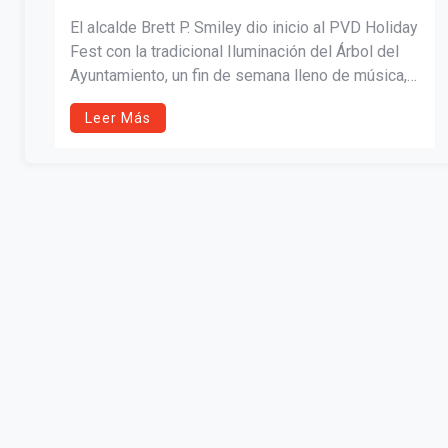
PVD HOLIDAY FEST
El alcalde Brett P. Smiley dio inicio al PVD Holiday
Fest con la tradicional Iluminación del Árbol del
Ayuntamiento, un fin de semana lleno de música,
arte, patinaje y eventos comunitarios en el centro
Leer Más
de Providence y Federal Hill, celebrando la
temporada con cultura, luces y espíritu local.