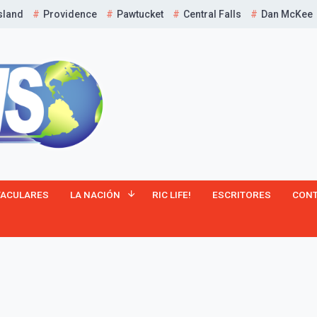
sland
Providence
Pawtucket
Central Falls
Dan McKee
¡Suscríbete y Vive la
TACULARES
LA NACIÓN
RIC LIFE!
ESCRITORES
CON
Experiencia!