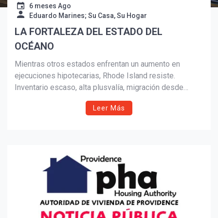
6 meses Ago
Eduardo Marines; Su Casa, Su Hogar
LA FORTALEZA DEL ESTADO DEL
Suscribír
OCÉANO
Mientras otros estados enfrentan un aumento en
ejecuciones hipotecarias, Rhode Island resiste.
Inventario escaso, alta plusvalía, migración desde
Massachusetts y una economía diversificada
Leer Más
sostienen al Estado del Océano en 2026. Más que
suerte, es estructura: un mercado pequeño con
defensas grandes.