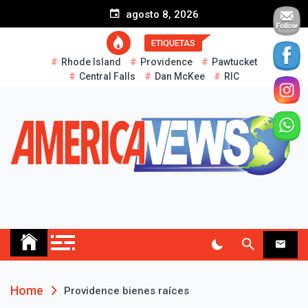
S
agosto 8, 2026
k
i
ETIQUETAS
p
Rhode Island
Providence
Pawtucket
t
Central Falls
Dan McKee
RIC
o
c
o
n
t
e
n
t
AMERICA NEWS
Historias Reales…
Home
Providence bienes raíces