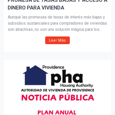
PROMESA DE TASAS BAJAS Y ACCESO A
DINERO PARA VIVIENDA
Suscribír
Aunque las promesas de tasas de interés más bajas y
subsidios sustanciales para compradores de viviendas
son atractivas, no son una solución mágica para los
desafíos actuales que enfrenta el mercado inmobiliario.
Leer Más