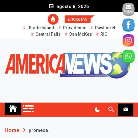
S
agosto 8, 2026
k
i
ETIQUETAS
p
Rhode Island
Providence
Pawtucket
t
Central Falls
Dan McKee
RIC
o
c
o
n
t
e
n
t
AMERICA NEWS
Historias Reales…
Home
promesa