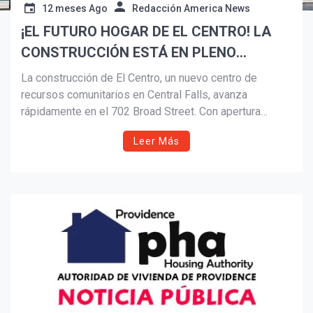
12 meses Ago
Redacción America News
¡EL FUTURO HOGAR DE EL CENTRO! LA
Suscribír
CONSTRUCCIÓN ESTÁ EN PLENO
APOGEO EN EL 702 BROAD STREET EN
La construcción de El Centro, un nuevo centro de
CENTRAL FALLS
recursos comunitarios en Central Falls, avanza
rápidamente en el 702 Broad Street. Con apertura
prevista para 2026, ofrecerá programas de salud
Leer Más
mental, apoyo para personas mayores, servicios de
vivienda y empleo, actividades para jóvenes y más. La
alcaldesa María invita a la comunidad a seguir el
progreso y a participar en la Semana Gastronómica de
Central Falls.