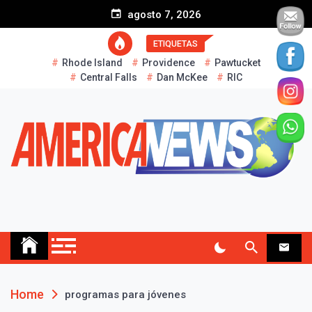
S
agosto 7, 2026
k
i
ETIQUETAS
p
Rhode Island
Providence
Pawtucket
t
Central Falls
Dan McKee
RIC
o
c
o
n
t
e
n
t
AMERICA NEWS
Historias Reales…
Home
programas para jóvenes