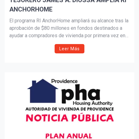
TESORERO JAMES A. DIOSSA AMPLÍA RI
ANCHORHOME
Suscribír
El programa RI AnchorHome ampliará su alcance tras la
aprobación de $80 millones en fondos destinados a
ayudar a compradores de vivienda por primera vez en
Rhode Island. Liderado por el Tesorero James A.
Leer Más
Diossa, la iniciativa ya ha permitido que cerca de 60
familias accedan a hipotecas más asequibles y
sostenibles, fortaleciendo el camino hacia la
estabilidad financiera y la riqueza generacional.