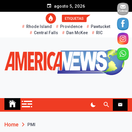
S
agosto 5, 2026
k
i
ETIQUETAS
p
Rhode Island
Providence
Pawtucket
t
Central Falls
Dan McKee
RIC
o
c
o
n
t
e
n
t
AMERICA NEWS
Historias Reales…
Home
PMI