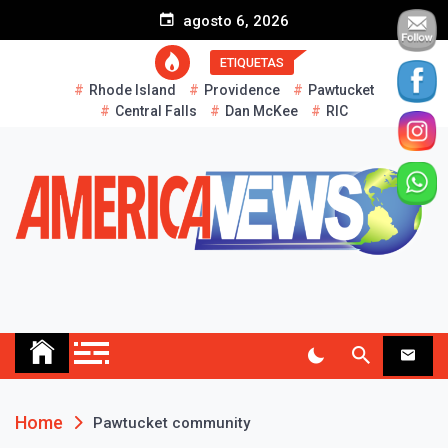
S
agosto 6, 2026
k
i
ETIQUETAS
p
Rhode Island
Providence
Pawtucket
t
Central Falls
Dan McKee
RIC
o
c
o
n
t
e
n
t
AMERICA NEWS
Historias Reales…
Home
Pawtucket community