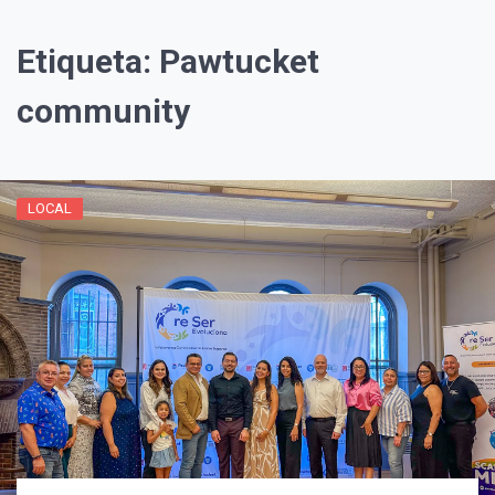
Etiqueta:
Pawtucket
community
LOCAL
¡Suscríbete y Vive la
Experiencia!