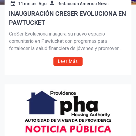
11 meses Ago
Redacción America News
INAUGURACIÓN CRESER EVOLUCIONA EN
Suscribír
PAWTUCKET
CreSer Evoluciona inaugura su nuevo espacio
comunitario en Pawtucket con programas para
fortalecer la salud financiera de jóvenes y promover
familias más unidas y resilientes. Con el apoyo de la
Leer Más
Ciudad de Pawtucket y Rhode Island Foundation, la
organización abre sus puertas a nuevas oportunidades
de crecimiento, educación y comunidad.