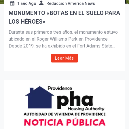
1 año Ago
Redacción America News
MONUMENTO «BOTAS EN EL SUELO PARA
Suscribír
LOS HÉROES»
Durante sus primeros tres años, el monumento estuvo
ubicado en el Roger Williams Park en Providence.
Desde 2019, se ha exhibido en el Fort Adams State
Park en Newport, uno de los puestos militares más
Leer Más
antiguos del país, donde continuamos instalándolo
anualmente.