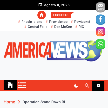
S
agosto 8, 2026
k
i
ETIQUETAS
p
Rhode Island
Providence
Pawtucket
t
Central Falls
Dan McKee
RIC
o
c
o
n
t
e
n
t
AMERICA NEWS
Historias Reales…
Home
Operation Stand Down RI