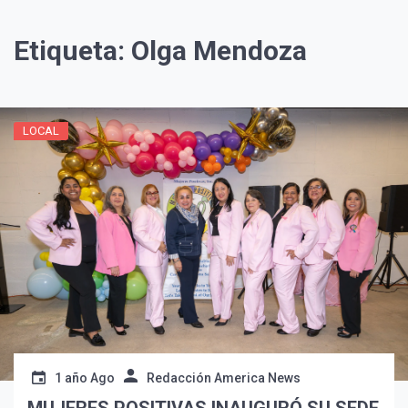
Etiqueta:
Olga Mendoza
LOCAL
¡Suscríbete y Vive la
Experiencia!
1 año Ago
Redacción America News