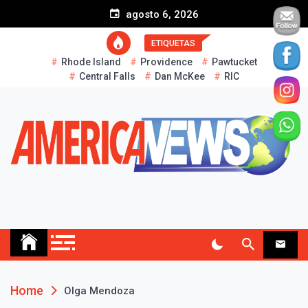
S
agosto 6, 2026
k
i
ETIQUETAS
p
Rhode Island
Providence
Pawtucket
t
Central Falls
Dan McKee
RIC
o
c
o
n
t
e
n
t
AMERICA NEWS
Historias Reales…
Home
Olga Mendoza