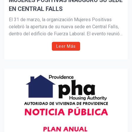
MUJERES POSITIVAS INAUGURÓ SU SEDE
EN CENTRAL FALLS
Suscribír
El 31 de marzo, la organización Mujeres Positivas
celebró la apertura de su nueva sede en Central Falls,
dentro del edificio de Fuerza Laboral. El evento reunió a
autoridades municipales y estatales, así como
Leer Más
miembros de la comunidad. La directora Shirley
Castellanos ofreció palabras de agradecimiento, y la
fundadora Olga Mendoza fue reconocida por su labor.
También se entregaron reconocimientos por parte de la
vicegobernadora Sabina Matos a las integrantes de la
organización, quienes asistieron con su distintivo
uniforme rosado.