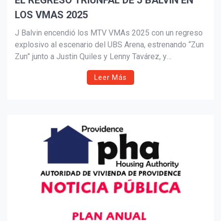
EL REGRESO TRIUNFAL DE J BALVIN EN
LOS VMAS 2025
Suscribír
J Balvin encendió los MTV VMAs 2025 con un regreso
explosivo al escenario del UBS Arena, estrenando “Zun
Zun” junto a Justin Quiles y Lenny Tavárez, y
deslumbrando con “Noventa” junto a DJ Snake. Entre
Leer Más
luces, breakdance y pirotecnia, reafirmó su estatus
como ícono global, mientras celebra nominaciones,
estrenos y nuevos proyectos musicales.