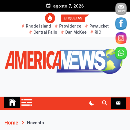
S
agosto 7, 2026
k
i
ETIQUETAS
p
Rhode Island
Providence
Pawtucket
t
Central Falls
Dan McKee
RIC
o
c
o
n
t
e
n
t
AMERICA NEWS
Historias Reales…
Home
Noventa