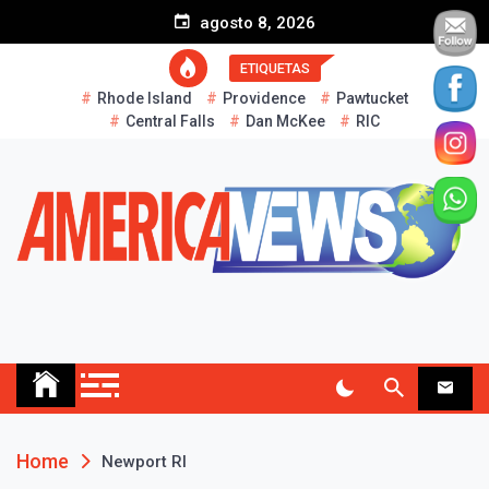
S
agosto 8, 2026
k
i
ETIQUETAS
p
Rhode Island
Providence
Pawtucket
t
Central Falls
Dan McKee
RIC
o
c
o
n
t
e
n
t
AMERICA NEWS
Historias Reales…
Home
Newport RI