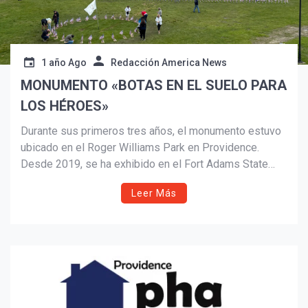
1 año Ago
Redacción America News
MONUMENTO «BOTAS EN EL SUELO PARA
LOS HÉROES»
Durante sus primeros tres años, el monumento estuvo
ubicado en el Roger Williams Park en Providence.
Desde 2019, se ha exhibido en el Fort Adams State
Park en Newport, uno de los puestos militares más
Leer Más
antiguos del país, donde continuamos instalándolo
anualmente.