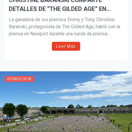
CHRISTINE BARANSKI COMPARTE
DETALLES DE “THE GILDED AGE” EN
NEWPORT
La ganadora de los premios Emmy y Tony, Christine
¡Suscríbete y Vive la
Baranski, protagonista de The Gilded Age, habló con la
Experiencia!
prensa en Newport durante una rueda de prensa
especial organizada por The Preservation Society. La
Leer Más
serie de HBO ha sido renovada para una cuarta
temporada tras alcanzar récords de audiencia y
aclamación crítica.
ESTADO DE RI
Suscribír