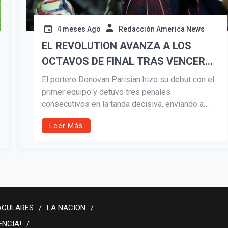
4 meses Ago
Redacción America News
EL REVOLUTION AVANZA A LOS
OCTAVOS DE FINAL TRAS VENCER
AL RHODE ISLAND FC EN LA TANDA
El portero Donovan Parisian hizo su debut con el
DE PENALES.
primer equipo y detuvo tres penales
consecutivos en la tanda decisiva, enviando a
New England a los octavos de final por 13.ª vez
Leer Más
en la historia del club.
ACULARES
LA NACION
ENCIA!