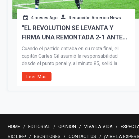
4 meses Ago
Redacción America News
“EL REVOLUTION SE LEVANTA Y
FIRMA UNA REMONTADA 2-1 ANTE
COLUMBUS CREW”
Cuando el partido entraba en su recta final, el
capitán Carles Gil asumió la responsabilidad
desde el punto penal y, al minuto 85, selló la
remontada con su primer gol de la temporada
Leer Más
2026. Con este tanto, el español alcanzó un hito
histórico: se convirtió en apenas el segundo
jugador del club en registrar 50 goles y 50
asistencias en temporada regular, además de
disputar su partido número 200 en la MLS.
HOME
EDITORIAL
OPINION
VIVA LA VIDA
ESPECT
RIC LIFE!
ESCRITORES
CONTACT US
¡VIVE LA EXPERI