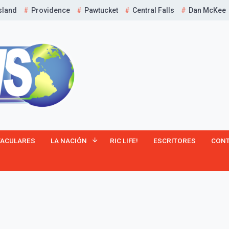
sland
Providence
Pawtucket
Central Falls
Dan McKee
TACULARES
LA NACIÓN
RIC LIFE!
ESCRITORES
CON
¡Suscríbete y Vive la
Experiencia!