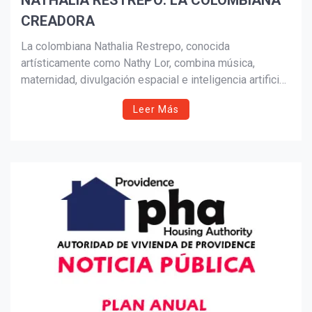
NATHALIA RESTREPO: LA COLOMBIANA
CREADORA
Suscribír
La colombiana Nathalia Restrepo, conocida
artísticamente como Nathy Lor, combina música,
maternidad, divulgación espacial e inteligencia artificial
en una historia de innovación y autenticidad. Desde
Leer Más
Texas, lidera proyectos creativos y tecnológicos que
inspiran a la comunidad latina a soñar sin límites.