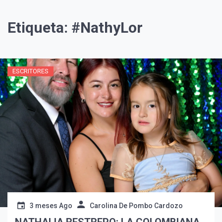
Etiqueta:
#NathyLor
ESCRITORES
¡Suscríbete y Vive la
Experiencia!
3 meses Ago
Carolina De Pombo Cardozo