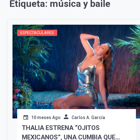
Etiqueta:
música y baile
ESPECTACULARES
10 meses Ago
Carlos A. García
THALIA ESTRENA “OJITOS
MEXICANOS”, UNA CUMBIA QUE