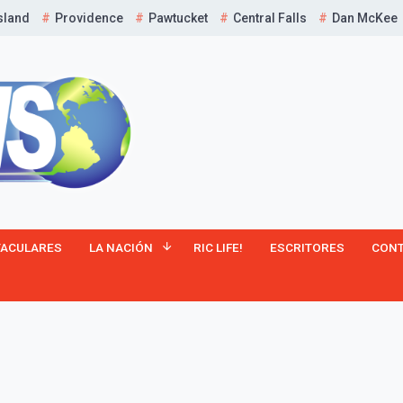
sland
Providence
Pawtucket
Central Falls
Dan McKee
¡Suscríbete y Vive la
TACULARES
LA NACIÓN
RIC LIFE!
ESCRITORES
CON
Experiencia!